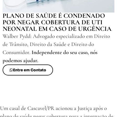
PLANO DE SAÚDE É CONDENADO
POR NEGAR COBERTURA DE UTI
NEONATAL EM CASO DE URGÊNCIA
Walber Pydd: Advogado especializado em Direito
de Trânsito, Direito da Saúde e Direito do
Consumidor.
Independente do seu caso, nós
podemos ajudar.
Entre em Contato
Um casal de Cascavel/PR acionou a Justiça após o
plano de saúde negar cobertura para a internação de